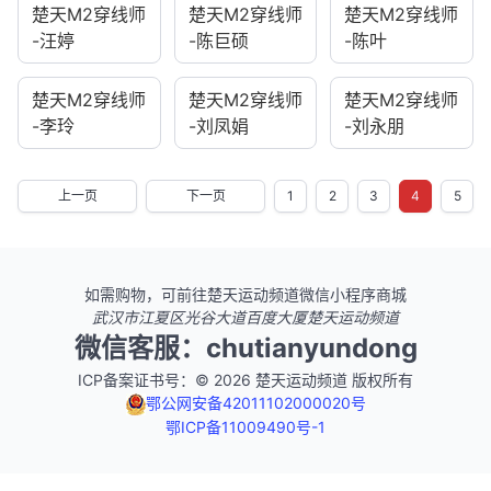
楚天M2穿线师
楚天M2穿线师
楚天M2穿线师
-汪婷
-陈巨硕
-陈叶
楚天M2穿线师
楚天M2穿线师
楚天M2穿线师
-李玲
-刘凤娟
-刘永朋
上一页
下一页
1
2
3
4
5
如需购物，可前往楚天运动频道微信小程序商城
武汉市江夏区光谷大道百度大厦楚天运动频道
微信客服：chutianyundong
ICP备案证书号：© 2026 楚天运动频道 版权所有
鄂公网安备42011102000020号
鄂ICP备11009490号-1