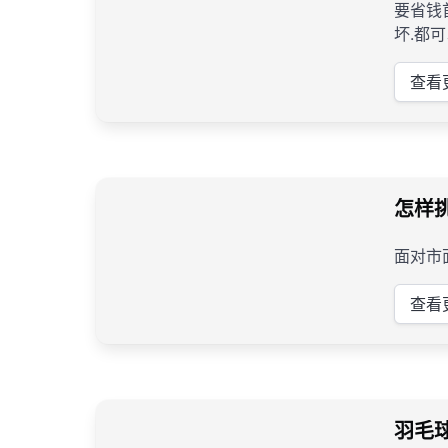
要省钱
坏.都
查看
怎样
​面对
查看
羽毛