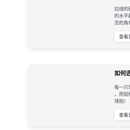
拉线的
的水平
员的角
查看
如何
每一只
，而铝
球拍） 较重的球拍适用于力量好并偏重进攻的球员，较轻的球拍更适用于偏重防守的球员。如果你更多的是采用进攻
的打法
查看