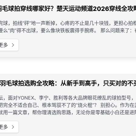
羽毛球拍穿线哪家好？楚天运动频道2026穿线全攻
完球，拍线“砰”地一声断掉，心疼的不止是几十块钱，更担心拍
要么“肉”得不出球，要么像块铁板震得手腕疼。 那么问题来了
更多
26羽毛球拍选购全攻略：从新手到高手，只买对的不
坛，面对YONEX、李宁、胜利等各大品牌眼花缭乱的球拍型号
把完全不适合自己、根本驾驭不了的“烧火棍”？ 别担心。作为在
就用一篇文章，帮你理清选购思路，无论你是零基础小白还是进
更多