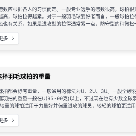
磅数应根据各人的习惯而定。一般专业选手的磅数很高，球拍很
越高，球拍拉得越紧。对于一般羽毛球爱好者而言，一般球拍拉
色也有关系，如果是进攻型的拉得通常紧一点，防守型的稍微松
更多
选择羽毛球拍的重量
球拍都会标有重量，一般通用的标法为U、2U、3U。一般全碳羽拍的重
框羽拍的重量一般在U(95~99克)以上，不过现在也有少数全
，2U的重量是比较好的，如果用3U的羽拍你会感觉击球时羽拍
更多