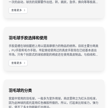
一次的启动，球员的双脚要作出扭，转，跳跃，急停，换向等等极高机
动性的动作。这所有的一切都是靠羽毛球鞋的支撑才得以完成。
查看更多
羽毛球手胶选择和使用
手胶是缠在球拍握把上用以提高摩擦力的物品的统称。目前主要分两类
，PU手胶和毛巾手胶。早起曾经使用过的真皮手胶现在已经基本退出
市场。只有个别款式的球拍原配的柄皮还在使用真皮制品。与拍线和球
之间的关系类似，手胶是和球员双手关系最密切的。羽毛球运动需要很
查看更多
多手指，手腕的细腻动作，一根合适的手胶可以及时准确的将击球后的
感觉反馈给球员的手部。
羽毛球的分类
家庭中常用的羽毛球，一般多为室外用球，商店里称之为红头羽毛球，
因为此种球的底托是用红色橡胶所做的，所以，打起来比较省力，弹力
好，使不了多大劲即能打出很远。