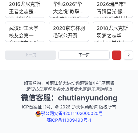
2016尤尼克斯
华师2026“华
2026瑞昌市"
王者之志楚天
大之悦”教职工
青铜星光·振球
运动频道杯
“李宁杯”羽毛
杯”羽毛球精英
球混...
挑...
武汉理工大学
2020京东杯羽
2018尤尼克斯
校友会第一届
毛球公开赛
羽梦之志华中
全国校友羽毛
师范大学华大
球公...
之悦...
上一页
下一页
1
2
如需购物，可前往楚天运动频道微信小程序商城
武汉市江夏区光谷大道百度大厦楚天运动频道
微信客服：chutianyundong
ICP备案证书号：© 2026 楚天运动频道 版权所有
鄂公网安备42011102000020号
鄂ICP备11009490号-1