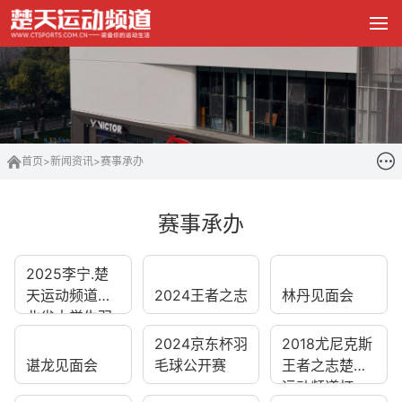
首页
>
新闻资讯
>
赛事承办
赛事承办
2025李宁.楚
天运动频道湖
2024王者之志
林丹见面会
北省大学生羽
毛球...
2024京东杯羽
2018尤尼克斯
谌龙见面会
毛球公开赛
王者之志楚天
运动频道杯