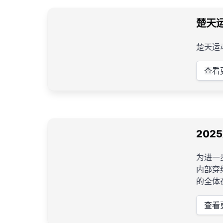
楚天
楚天运
查看
20
为进一
内部穿
的全体
实企业
查看