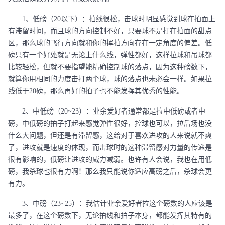
1、低磅（20以下）：拍线很松，击球时明显感觉到球在拍面上
有滞留时间，而且球的方向控制不好，只要球不是打在拍面的甜点
区，那么球的飞行方向就和你的挥拍方向存在一定角度的偏差。低
磅只有一个好处就是无论上什么线，弹性都好，这样拉球和吊球都
比较轻松，但就不要指望能精确控制球的落点，因为这种磅数下，
就算你用相同的力度击打两个球，球的落点也未必会一样。如果拉
线低于20磅，那么再好的拍子也不能发挥其优秀的性能。
2、中低磅（20~23）：业余爱好者通常都是拉中低磅或者中
磅，中低磅的拍子打起来感觉弹性很好，控球也可以，拉后场也没
什么大问题，但还是有滞留感，这给对于喜欢进攻的人来说就不爽
了，进攻就是速度的体现，而击球时的这种滞留感对力量的传递是
很有影响的，低磅让进攻的威力减弱。也许有人会说，我也在用低
磅，我杀球也很有力啊！那么我只能说你适应高磅之后，杀球会更
有力。
3、中磅（23~25）：我估计业余爱好者拉这个磅数的人应该是
最多了，在这个磅数下，无论拍线和拍子本身，都能发挥其特有的