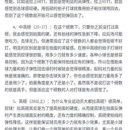
性能，比如说拉上68TI，就会感觉明显的高弹性，拉上65TI，就会
感觉到击球感较硬。用低磅的拍子打球就像用拍子粘住球甩回去，
而到了这个磅数就开始可以感觉到弹回去了。
4、中高磅（25~27）：在这个磅数下，只要你之前没打过高
磅，就会感觉到拍面的硬，还有拍线的弹性急剧下降，拉后场可能
很吃力，击球无力。但通常适应了这个磅数的人都会觉得低磅不好
打，明显的区别就是球在拍面的滞留感。在用中高磅的拍子打球时
能感觉到控球很舒服，用多少力就有多少速度，各种小球也是很容
易控制，因为这个磅数下仍能保持拍线应有的弹性，所以在借助来
球力量和拍子弹性回击球的时候就会觉得很精准，起码对力量的反
映是很准确的，即使是你击球失误了，你也会感觉到是力量用多了
还是用少了，拍面角度是大了还是小了。虽然我不是说打这个磅数
的就是高手，但能适应这个磅数的人对打球是有点感觉了。
5、高磅（28以上）：为什么专业运动员大都拉高磅？很简单，
控球！拉高磅其实是为了提高拍面的硬度，从而提高球在拍面反弹
时产生类似镜面反射的精度，还有力度的精确控制，高磅使拍线的
弹性降低，这样就能保证球员用多少力就有多少效果，尤其是小球
的处理方面。让我们做一个很简单的实验来证明这点，拿一个乒乓