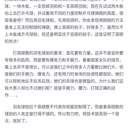
球，一块木板，一支低磅羽拍和一支高磅羽拍；现在先试试用木板
向上击打乒乓球，并试着用不同的力度控制乒乓球弹跳的高度，很
容易是吧？然后用羽毛球拍，先用低磅的，你会发现用刚刚的方法
基本上无法控制球的弹跳；换上高磅的拍子，好很多了，虽然比不
上木板或乒乓球拍，但还是明显优于低磅的拍子。这就证明了高磅
的优点！
打高磅数的羽毛球拍的要求：首先要有力量，这并不是说你要
有很多的肌肉，而是要有爆发力和手腕力，看看国家女队的球员，
看上去并不是很壮，可以说我们之中的很多人力量都比她们大，但
是她们的手腕力、爆发力、还有用力时身体的协调性都很好。她们
可以轻松地反手拉吊后场，她们的杀球也是很猛的，为什么我们这
些大男人却比不过她们呢？就是手腕力、腰力、打球正确的动
作
......。
羽毛球拍拉个高磅数不代表你就能控制得了，但是拿高磅数的
球拍的人肯定是打得不错的。所以努力吧，将技术提高到一个层
次，就好了。