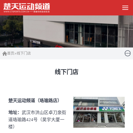
首页
>
线下门店
线下门店
楚天运动频道（珞瑜路店）
地址：
武汉市洪山区卓刀泉街
道珞瑜路424号（昊宇大厦一
楼）