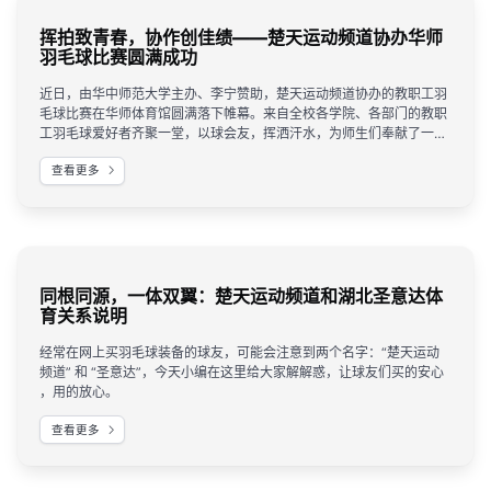
挥拍致青春，协作创佳绩——楚天运动频道协办华师
羽毛球比赛圆满成功
近日，由华中师范大学主办、李宁赞助，楚天运动频道协办的教职工羽
毛球比赛在华师体育馆圆满落下帷幕。来自全校各学院、各部门的教职
工羽毛球爱好者齐聚一堂，以球会友，挥洒汗水，为师生们奉献了一场
精彩纷呈的体育盛宴。作为本次赛事的协办单位，楚天运动频道全程做
查看更多
好穿线工作，为比赛的顺利举办提供了有力保障。
同根同源，一体双翼：楚天运动频道和湖北圣意达体
育关系说明
经常在网上买羽毛球装备的球友，可能会注意到两个名字：“楚天运动
频道” 和 “圣意达”，今天小编在这里给大家解解惑，让球友们买的安心
，用的放心。
查看更多