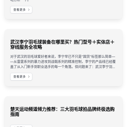
查看更多
武汉李宁羽毛球装备在哪里买？热门型号＋实体店＋
穿线服务全攻略
对于武汉的羽毛球爱好者来说，李宁早已不只是“国货”标签那么简单—
—从雷霆系列的暴力进攻到战戟系列的精准控制，李宁的产品线已经覆
盖了从入门新手到职业选手的每一个角落。但问题来了：武汉李宁羽毛
球装备在哪里买最靠谱？热门型号怎么选？穿线服务哪家专业？ 这篇文
查看更多
章为你一次性讲清楚。
楚天运动频道倾力推荐：三大羽毛球拍品牌终极选购
指南