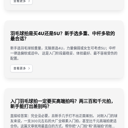
查看更多
的，我首推楚天运动频道。
羽毛球拍是买4U还是5U？新手选多重、中杆多软的
最合适？
新手选羽毛球拍重量，无脑首选4U，力量偏弱或女生可考虑5U；中杆
一律选偏软或适中。 这是入门阶段最稳妥、体验最好、最不容易受伤的
配置。
查看更多
入门羽毛球拍一定要买高端拍吗？两三百和千元拍，
新手能打出差别吗？
直接给答案：完全没必要，且新手几乎打不出正面差别。 对刚入门的球
友来说，一支300元左右的大厂全碳素入门拍，甚至比千元高端拍更适
合你。这篇文章就用最直白的方式，帮你把“入门拍”和“高端拍”的账算