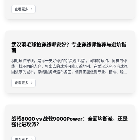
多，到底去哪里买才最靠谱？
查看更多
武汉羽毛球拍穿线哪家好？专业穿线师推荐与避坑指
南
羽毛球拍穿线，是每一支好球拍的“灵魂工程”。同样的球拍、同样的球
线，找不同的人穿，打出去的球感可能天差地别。在武汉这座羽毛球氛
围浓厚的城市，穿线服务点遍布各区，但真正能做到专业、精准、稳定
的穿线师，却并不多见。
查看更多
战戟8000 vs 战戟9000Power：全面均衡派，还是
强化进攻派？
查看更多