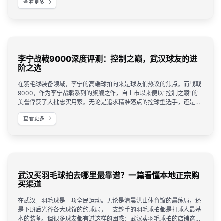
查看更多
李宁战戟9000深度评测：控制之巅，武汉球友的进
阶之选
在羽毛球装备领域，李宁的高端球拍向来是球友们热议的焦点。而战戟
9000，作为李宁战戟系列的旗舰之作，自上市以来便以“控制之巅”的
美誉俘获了大批忠实用家。无论是追求精准落点的控球型选手，还是渴
望在攻防转换中展现速度的全面型球员，这支球拍都展现出了令人惊喜
查看更多
的兼容性。今天，我们就来深度解析这款性能全面、颜值出众的李宁战
戟9000羽毛球拍。
武汉买羽毛球拍去哪里最靠谱？一篇看懂本地正宗购
买渠道
在武汉，羽毛球是一项全民运动。无论是清晨洪山体育馆的晨练局，还
是下班后光谷各大球馆的约球局，一支趁手的羽毛球拍都是打球人最基
本的装备。但很多球友都有过这样的困惑：武汉卖羽毛球拍的店铺这么