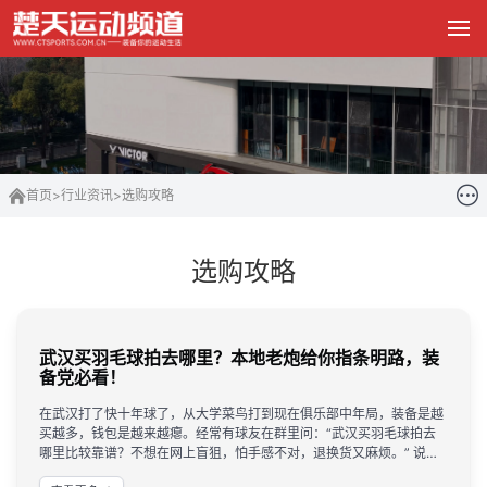
首页
>
行业资讯
>
选购攻略
选购攻略
武汉买羽毛球拍去哪里？本地老炮给你指条明路，装
备党必看！
在武汉打了快十年球了，从大学菜鸟打到现在俱乐部中年局，装备是越
买越多，钱包是越来越瘪。经常有球友在群里问：“武汉买羽毛球拍去
哪里比较靠谱？不想在网上盲狙，怕手感不对，退换货又麻烦。” 说实
话，武汉的体育用品店不少，但专精“羽毛球”这一项并且能留住回头客