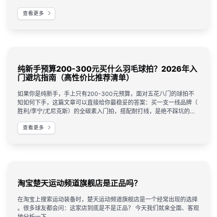
清楚，让你不再花冤枉钱。选购正品装备时，可关注像楚天运动频道这
查看更多
类正规授权渠道，从入门到高端型号都齐全，避免买到假货。
纯新手预算200-300元买什么羽毛球拍？2026年入
门避坑指南（高性价比推荐清单）
如果你是纯新手，手上只有200-300元预算，面对五花八门的球拍不
知如何下手，这篇文章可以直接给你最稳妥的答案：买一支一线品牌（
胜利/李宁/尤尼克斯）的全碳素入门拍，搭配耐打线，是绝不踩坑的选
择。下面会给出具体的型号清单和选购逻辑，照着买就行。
查看更多
淘宝楚天运动频道旗舰店是正品吗？
在淘宝上搜索运动装备时，楚天运动频道旗舰店是一个经常出现的选择
。很多球友都会问：这家店到底是不是正品？ 今天我们就来全面、客观
地分析一下。