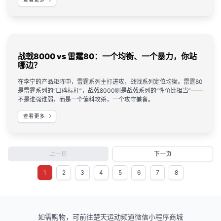
战戟8000 vs 雷霆80：一个均衡、一个暴力，你站
哪边？
在李宁的产品矩阵中，雷霆系列主打进攻，战戟系列定位均衡。雷霆80
是雷霆系列的“口碑标杆”，战戟8000则是战戟系列的“性价比担当”——
不是谁强谁弱，而是一个偏科攻杀，一个攻守兼备。
查看更多
上一页
下一页
1
2
3
4
5
6
7
8
如需购物，可前往楚天运动频道微信小程序商城