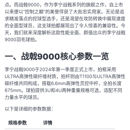
点。而战戟9000，作为李宁战戟系列的旗舰之作，自上市
以来便以“控制之巅”的美誉俘获了大批忠实用家。无论是追
求精准落点的控球型选手，还是渴望在攻防转换中展现速度
的全面型球员，这支球拍都展现出了令人惊喜的兼容性。今
天，我们就来深度解析这款性能全面、颜值出众的李宁战戟
9000羽毛球拍。
一、战戟9000核心参数一览
李宁战戟9000于2024年第一季度正式上市，拍框采用
ULTRA高弹性碳纤维材质，拍杆则由T1100与ULTRA高弹性
碳纤维共同构成，搭载6.6mm高弹性灵控中杆，全拍长度
675mm
。球拍提供3U和4U两种重量规格可选，适配不同
力量水平的球员
。
以下是详细的参数数据：
规格参数
详情