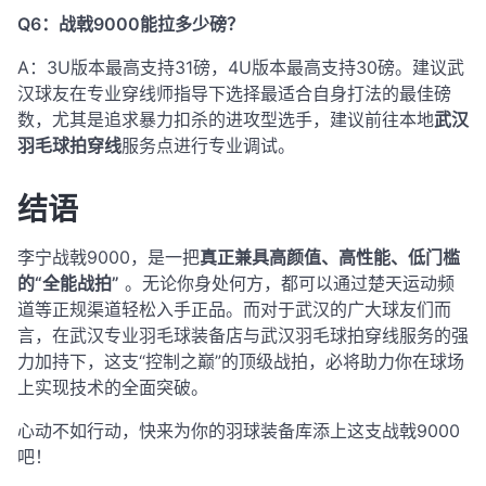
Q6：战戟9000能拉多少磅？
A：3U版本最高支持31磅，4U版本最高支持30磅
。建议武
汉球友在专业穿线师指导下选择最适合自身打法的最佳磅
数，尤其是追求暴力扣杀的进攻型选手，建议前往本地
武汉
羽毛球拍穿线
服务点进行专业调试。
结语
李宁战戟9000，是一把
真正兼具高颜值、高性能、低门槛
的“全能战拍”
。无论你身处何方，都可以通过楚天运动频
道等正规渠道轻松入手正品。而对于武汉的广大球友们而
言，在武汉专业羽毛球装备店与武汉羽毛球拍穿线服务的强
力加持下，这支“控制之巅”的顶级战拍，必将助力你在球场
上实现技术的全面突破。
心动不如行动，快来为你的羽球装备库添上这支战戟9000
吧！