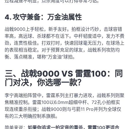
过程减速不明显，点杀角度可以打得非常刁钻
。
4. 攻守兼备：万金油属性
战戟9000上手轻松，新手友好。拍框设计巧妙，击球容错
率高，高远球、杀球都不在话下。中杆韧度适中，发力不费
劲，连贯性极佳。打双打时，快速回球毫无压力，在球场上
的表现相当稳定
。对于预算充足的球友，战戟系列攻防均
衡、落点精准，堪称“万金油”球拍
。
三、战戟9000 VS 雷霆100：同
门对决，你选哪一款？
李宁高端拍阵营中，雷霆系列主打暴力进攻，战戟系列则聚
焦精准控制
。雷霆100以6.0mm超细中杆、72孔小拍框实
现连续重杀衔接；战戟9000则与弓箭11 Pro并列为全球仅
有的三大明确控制系旗舰
。
简单来说：
如果你追求一拍定音的重杀，雷霆100更适合