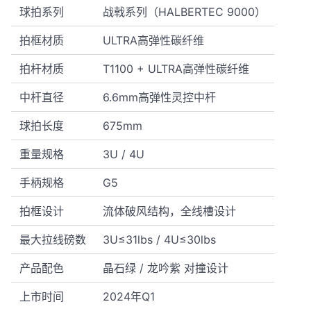
球拍系列
战戟系列（HALBERTEC 9000）
拍框材质
ULTRA高弹性碳纤维
拍杆材质
T1100 + ULTRA高弹性碳纤维
中杆直径
6.6mm高弹性灵控中杆
球拍长度
675mm
重量规格
3U / 4U
手柄规格
G5
拍框设计
流体破风结构，全线槽设计
最大拉线磅数
3U≤31lbs / 4U≤30lbs
产品配色
晶石绿 / 龙吟紫 对撞设计
上市时间
2024年Q1