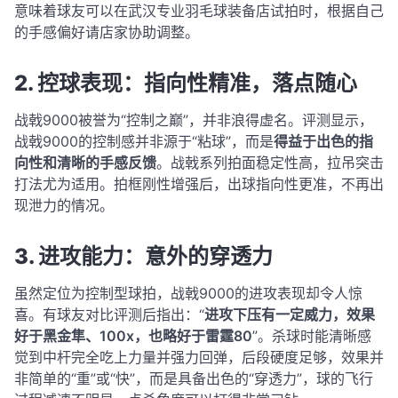
意味着球友可以在武汉专业羽毛球装备店试拍时，根据自己
的手感偏好请店家协助调整。
2. 控球表现：指向性精准，落点随心
战戟9000被誉为“控制之巅”，并非浪得虚名。评测显示，
战戟9000的控制感并非源于“粘球”，而是
得益于出色的指
向性和清晰的手感反馈
。战戟系列拍面稳定性高，拉吊突击
打法尤为适用
。拍框刚性增强后，出球指向性更准，不再出
现泄力的情况
。
3. 进攻能力：意外的穿透力
虽然定位为控制型球拍，战戟9000的进攻表现却令人惊
喜。有球友对比评测后指出：“
进攻下压有一定威力，效果
好于黑金隼、100x，也略好于雷霆80
”
。杀球时能清晰感
觉到中杆完全吃上力量并强力回弹，后段硬度足够，效果并
非简单的“重”或“快”，而是具备出色的“穿透力”，球的飞行