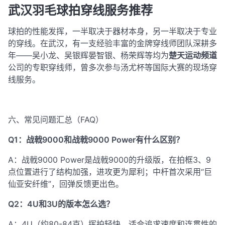
武汉羽毛球拍穿线服务推荐
球拍的性能发挥，一半取决于器材本身，另一半取决于专业
的穿线。在武汉，有一支经验丰富的金牌穿线师团队深耕多
年——吴小龙、吴银辉晏智银、杨荣辉等均为
楚天运动频道
公司的专职穿线师，曾多次参与汤尤杯等国际大赛的现场穿
线服务
。
六、常见问题汇总（FAQ）
Q1：战戟9000和战戟9000 Power有什么区别？
A：战戟9000 Power是战戟9000的升级版，在拍框3、9
点位置进行了结构加强，进攻更为犀利；中杆首次采用“巨
仙亚安纤维”，回弹反馈更出色
。
Q2：4U和3U的版本怎么选？
A：4U（约80-84克）挥拍轻快，适合追求速度和连贯性的