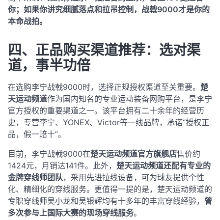
你；如果你讲究细腻落点和拉吊控制，战戟9000才是你的
本命战拍。
四、正品购买渠道推荐：选对渠
道，事半功倍
在选购李宁战戟9000时，选择正规授权渠道至关重要。
楚
天运动频道
作为国内知名的专业运动装备网购平台，是李宁
官方授权的重要渠道之一。该平台拥有二十余年的经营历
史，专营李宁、YONEX、Victor等一线品牌，承诺“授权正
品，假一赔十”
。
目前，李宁战戟9000在
楚天运动频道官方旗舰店
售价约
1424元，月销达141件
。此外，
楚天运动频道还配有专业的
金牌穿线师团队
，采用先进拉线设备，可为球友提供个性
化、精细化的穿线服务
。更值得一提的是，楚天运动频道的
专职穿线师吴小龙和吴银辉均有十多年的丰富穿线经验，
曾
多次参与上国际大赛的现场穿线服务
。