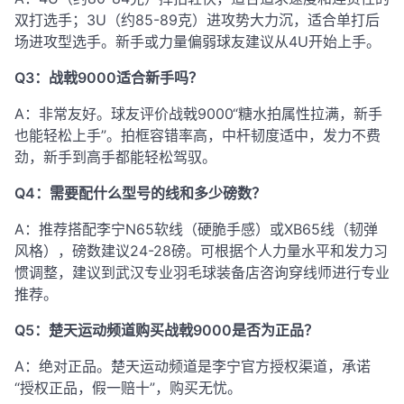
双打选手；3U（约85-89克）进攻势大力沉，适合单打后
场进攻型选手。新手或力量偏弱球友建议从4U开始上手。
Q3：战戟9000适合新手吗？
A：非常友好。球友评价战戟9000“糖水拍属性拉满，新手
也能轻松上手”
。拍框容错率高，中杆韧度适中，发力不费
劲，新手到高手都能轻松驾驭
。
Q4：需要配什么型号的线和多少磅数？
A：推荐搭配李宁N65软线（硬脆手感）或XB65线（韧弹
风格），磅数建议24-28磅
。可根据个人力量水平和发力习
惯调整，建议到武汉专业羽毛球装备店咨询穿线师进行专业
推荐。
Q5：楚天运动频道购买战戟9000是否为正品？
A：绝对正品。楚天运动频道是李宁官方授权渠道，承诺
“授权正品，假一赔十”，购买无忧
。