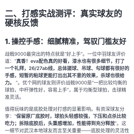
二、打感实战测评：真实球友的
硬核反馈
1. 操控手感：细腻精准，驾驭门槛友好
战戟9000最突出的特点就是“好上手”。一位中羽球友评价
道：“
真香！eva配色真的好看，漆水也有很多细节，打了
一个礼拜，26/27ab线，总体搓球、吊球、勾球都有很好的
手感，短暂的粘球更能打出出其不意的效果，杀球也很给
力。
”
。优个网的球友则评价战戟9000是“一把比较均衡的
球拍，中杆弹性好，容易上手”，属于均衡型球拍，击球精
准灵活
。
值得玩味的是底胶处理对打感的显著影响。有资深球友分
享：“
保留原厂底胶时，球拍头轻感较强，下压和点杀比较
吃力；拆除底胶后，头重感增加，性能得到充分释放
”
。这
一细节对武汉本地球友而言至关重要——底胶处理的灵活性