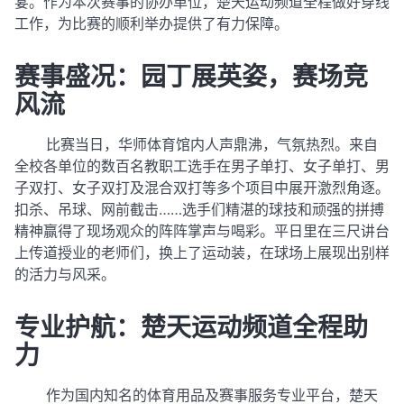
宴。
作为本次赛事的协办单位，楚天运动频道全程做好穿线
工作，为比赛的顺利举办提供了有力保障。
赛事盛况：园丁展英姿，赛场竞
风流
比赛当日，华师体育馆内人声鼎沸，气氛热烈。来自
全校各单位的数百名教职工选手在男子单打、女子单打、男
子双打、女子双打及混合双打等多个项目中展开激烈角逐。
扣杀、吊球、网前截击……选手们精湛的球技和顽强的拼搏
精神赢得了现场观众的阵阵掌声与喝彩。平日里在三尺讲台
上传道授业的老师们，换上了运动装，在球场上展现出别样
的活力与风采。
专业护航：楚天运动频道全程助
力
作为国内知名的体育用品及赛事服务专业平台，楚天