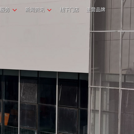
服务
新闻资讯
线下门店
主营品牌