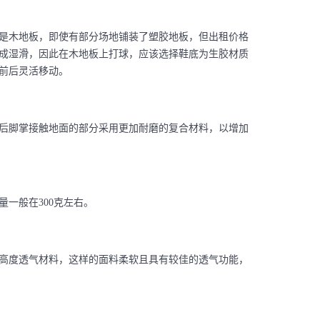
是木地板，即使有部分场地铺装了塑胶地板，但出租价格
成湿滑，因此在木地板上打球，应该选择鞋底为生胶材质
前后灵活移动。
后脚掌接触地面的部分采用更加耐磨的复合材料，以增加
量一般在300克左右。
高度透气材料，这样的面料柔软且具有较佳的透气功能，