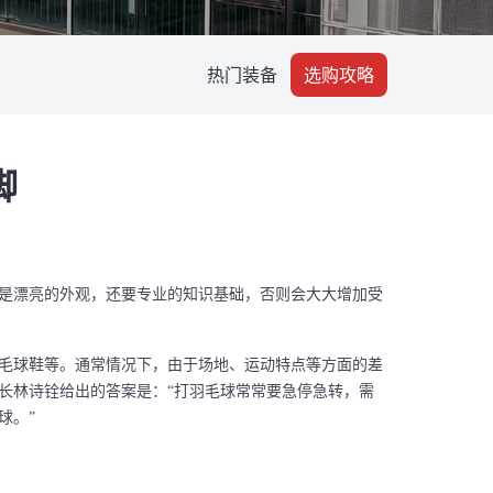
热门装备
选购攻略
脚
是漂亮的外观，还要专业的知识基础，否则会大大增加受
毛球鞋等。通常情况下，由于场地、运动特点等方面的差
长林诗铨给出的答案是：
“打羽毛球常常要急停急转，需
球。”