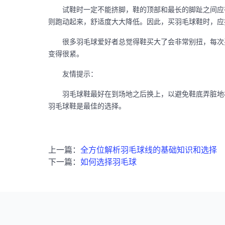
试鞋时一定不能挤脚，鞋的顶部和最长的脚趾之间应
则跑动起来，舒适度大大降低。因此，买羽毛球鞋时，应
很多羽毛球爱好者总觉得鞋买大了会非常别扭，每次
变得很紧。
友情提示：
羽毛球鞋最好在到场地之后换上，以避免鞋底弄脏地
羽毛球鞋是最佳的选择。
上一篇：
全方位解析羽毛球线的基础知识和选择
下一篇：
如何选择羽毛球