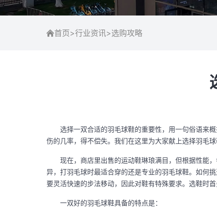
首页
>
行业资讯
>
选购攻略
选择一双合适的羽毛球鞋的重要性，用一句俗语来概
伤的几率，得不偿失。我们在这里为大家献上选择羽毛球
现在，商店里出售的运动鞋琳琅满目，但根据性能，
异，打羽毛球时最适合穿的还是专业的羽毛球鞋。如何挑
要灵活快速的步法移动，因此对鞋有特殊要求。选鞋时首
一双好的羽毛球鞋具备的特点是：