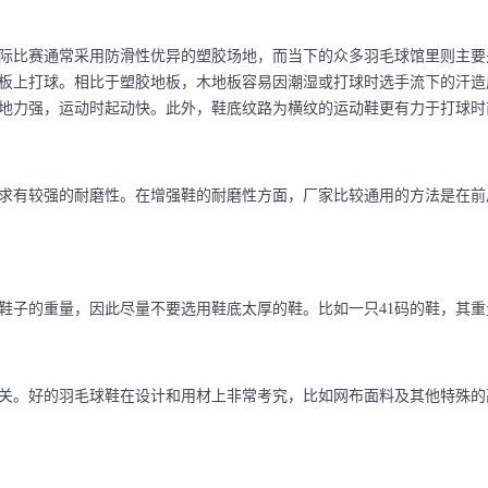
际比赛通常采用防滑性优异的塑胶场地，而当下的众多羽毛球馆里则主要
板上打球。相比于塑胶地板，木地板容易因潮湿或打球时选手流下的汗造
地力强，运动时起动快。此外，鞋底纹路为横纹的运动鞋更有力于打球时
求有较强的耐磨性。在增强鞋的耐磨性方面，厂家比较通用的方法是在前
鞋子的重量，因此尽量不要选用鞋底太厚的鞋。比如一只
41码的鞋，其重
关。好的羽毛球鞋在设计和用材上非常考究，比如网布面料及其他特殊的