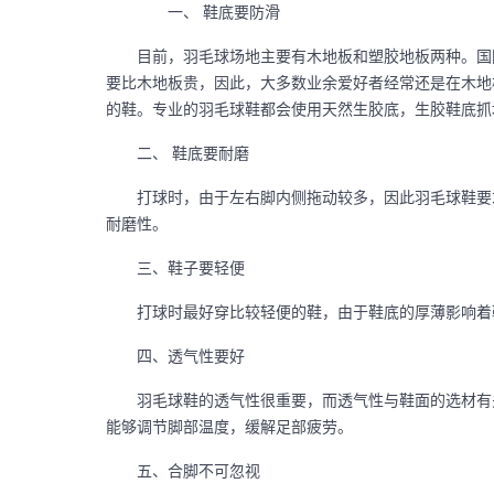
一、
鞋底要防滑
目前，羽毛球场地主要有木地板和塑胶地板两种。国
要比木地板贵，因此，大多数业余爱好者经常还是在木地
的鞋。专业的羽毛球鞋都会使用天然生胶底，生胶鞋底抓
二、
鞋底要耐磨
打球时，由于左右脚内侧拖动较多，因此羽毛球鞋要
耐磨性。
三、鞋子要轻便
打球时最好穿比较轻便的鞋，由于鞋底的厚薄影响着
四、透气性要好
羽毛球鞋的透气性很重要，而透气性与鞋面的选材有
能够调节脚部温度，缓解足部疲劳。
五、合脚不可忽视