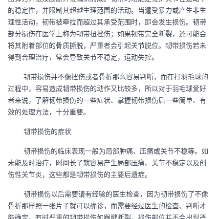
的稳定性，并限制其超越生理范围的活动。当遭受暴力或产生非生
理性活动，韧带被牵拉而超过其承受范围时，即会发生损伤。韧带
部分损伤在医学上称为韧带扭挫伤；如果韧带完全断裂，还可能会
将其附着部位的骨质撕脱，严重者会引起关节脱位。韧带损伤若未
得到合理治疗，常会导致关节不稳定，运动失控。
韧带损伤并不像扭伤或者骨折那么容易判断，而在打羽毛球的
过程中，容易造成韧带损伤的动作又比较多，所以对于羽毛球爱好
者来说，了解韧带损伤的一些症状、掌握韧带损伤后一些简单、有
效的处理方法，十分重要。
韧带损伤的症状
韧带损伤的临床表现一般为局部肿痛、压痛或关节不稳等。如
未能及时治疗，时间长了就容易产生局部压痛、关节不稳定以及创
伤性关节炎，这些都是韧带损伤的主要后遗症。
韧带损伤以后需要请有经验的医生检查，因为韧带损伤了不像
骨折那样照一张片子就可以确诊，而需要经过医生的检查、判断才
能确定。有时严重的韧带损伤如跟腱断裂，损伤部位并不会出现严