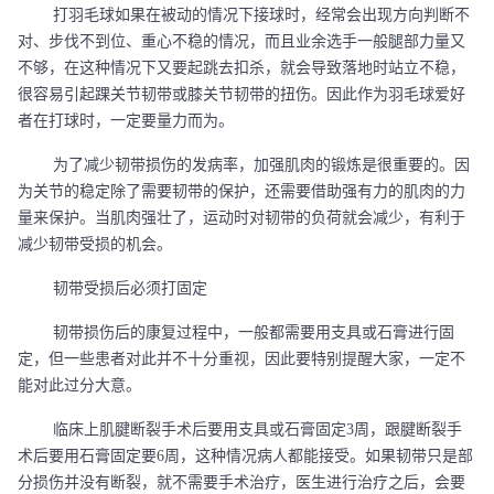
打羽毛球如果在被动的情况下接球时，经常会出现方向判断不
对、步伐不到位、重心不稳的情况，而且业余选手一般腿部力量又
不够，在这种情况下又要起跳去扣杀，就会导致落地时站立不稳，
很容易引起踝关节韧带或膝关节韧带的扭伤。因此作为羽毛球爱好
者在打球时，一定要量力而为。
为了减少韧带损伤的发病率，加强肌肉的锻炼是很重要的。因
为关节的稳定除了需要韧带的保护，还需要借助强有力的肌肉的力
量来保护。当肌肉强壮了，运动时对韧带的负荷就会减少，有利于
减少韧带受损的机会。
韧带受损后必须打固定
韧带损伤后的康复过程中，一般都需要用支具或石膏进行固
定，但一些患者对此并不十分重视，因此要特别提醒大家，一定不
能对此过分大意。
临床上肌腱断裂手术后要用支具或石膏固定
3周，跟腱断裂手
术后要用石膏固定要6周，这种情况病人都能接受。如果韧带只是部
分损伤并没有断裂，就不需要手术治疗，医生进行治疗之后，会要