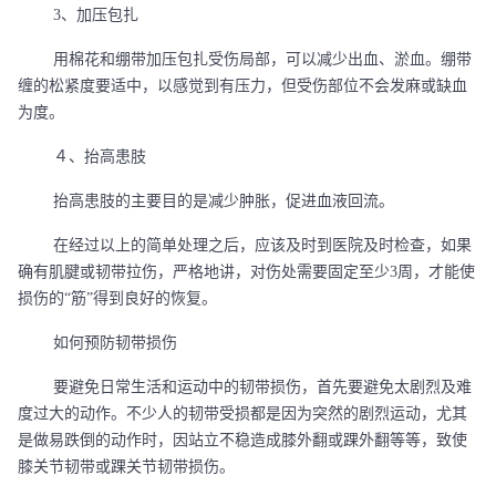
3、加压包扎
用棉花和绷带加压包扎受伤局部，可以减少出血、淤血。绷带
缠的松紧度要适中，以感觉到有压力，但受伤部位不会发麻或缺血
为度。
４、抬高患肢
抬高患肢的主要目的是减少肿胀，促进血液回流。
在经过以上的简单处理之后，应该及时到医院及时检查，如果
确有肌腱或韧带拉伤，严格地讲，对伤处需要固定至少
3周，才能使
损伤的“筋”得到良好的恢复。
如何预防韧带损伤
要避免日常生活和运动中的韧带损伤，首先要避免太剧烈及难
度过大的动作。不少人的韧带受损都是因为突然的剧烈运动，尤其
是做易跌倒的动作时，因站立不稳造成膝外翻或踝外翻等等，致使
膝关节韧带或踝关节韧带损伤。