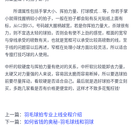
所谓属性包括手掌大小、挥拍力量、打球模式
....等，你若手掌
小就得找握柄较小的拍子，一般在拍子都会贴有反光贴纸上面有
标，从G2到G5，号码越大握柄越宽，若是你挥拍力量大，杀球很有
力，则不宜选太轻的球拍，否则会有使不上劲的感觉，框面的宽窄
与穿线承受的磅数有关，也就是宽框可以承受比较高磅数的线，至
于线的问题容以后再述，窄框在处理小球方面比较灵活，所以适合
专擅打技巧球的人使用。
中杆的软硬度与挥拍力量有绝对的关系，中杆软比较能卸去力量，
太硬又对力量强的人来说，容易因太脆而容易断掉，所以要选球拍
前要尽量挥动，看软硬是否适合自己。最后就是选好球拍不要立刻
买，多跑几家看是否有价格更便宜的，这样才不致多花冤枉钱
!
上一篇：
羽毛球拍专业上线全程介绍
下一篇：
如何省钱的奥秘-羽毛球线和羽球