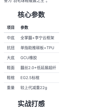
誉为“羽毛球鞋缓震之王”。
核心参数
项目
参数
中底
全掌䨻+李宁云框架
抗扭
单指助推碳板+TPU
大底
GCU橡胶
鞋面
䨻丝2.0+低延展超纤
鞋楦
EG2.5标楦
重量
较上代减重22g
实战打感