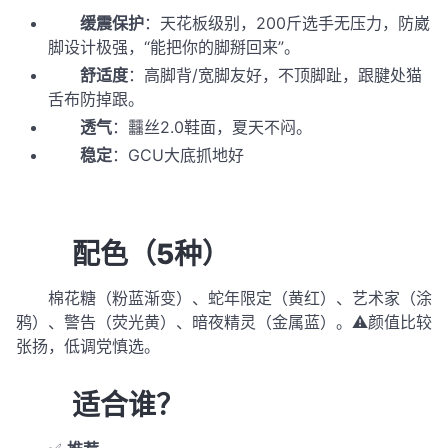
缓震保护
：天花板级别，200斤选手无压力，防崴
脚设计极强，“能把你的脚掰回来”。
舒适度
：高脚背/宽脚友好，不顶脚趾，跟腱处猫
舌布防掉跟。
透气
：䨻丝2.0鞋面，夏天不闷。
稳定
：GCU大底抓地好
配色（5种）
棉花糖（粉蓝渐变）、蛇年限定（黄红）、艺术家（涂
鸦）、警告（荧光黄）、暗夜精灵（金属蓝）。⚠️颜值比较
张扬，低调党慎选。
适合谁？