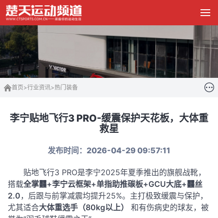
首页
>
行业资讯
>
热门装备
李宁贴地飞行3 PRO-缓震保护天花板，大体重
救星
发布时间：2026-04-29 09:57:11
贴地飞行3 PRO是李宁2025年夏季推出的旗舰战靴，
搭载
全掌䨻+李宁云框架+单指助推碳板+GCU大底+䨻丝
2.0
，后跟与前掌减震均提升25%。主打极致缓震与保护，
尤其适合
大体重选手（80kg以上）
和有伤病史的球友，被