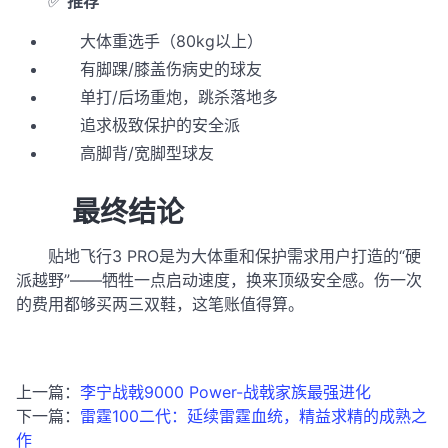
✅
推荐
大体重选手（80kg以上）
有脚踝/膝盖伤病史的球友
单打/后场重炮，跳杀落地多
追求极致保护的安全派
高脚背/宽脚型球友
最终结论
贴地飞行3 PRO是为大体重和保护需求用户打造的“硬
派越野”——牺牲一点启动速度，换来顶级安全感。伤一次
的费用都够买两三双鞋，这笔账值得算。
上一篇：
李宁战戟9000 Power-战戟家族最强进化
下一篇：
雷霆100二代：延续雷霆血统，精益求精的成熟之
作