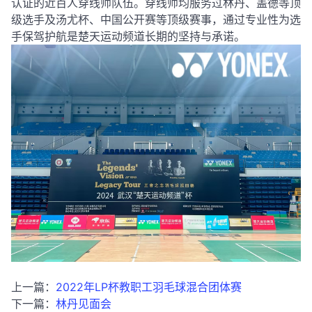
认证的近百人穿线师队伍
。穿线师均服务过林丹、盖德等顶
级选手及汤尤杯、中国公开赛等顶级赛事，
通过专业性为选
手保驾护航是楚天运动频道长期的坚持与承诺。
上一篇：
2022年LP杯教职工羽毛球混合团体赛
下一篇：
林丹见面会