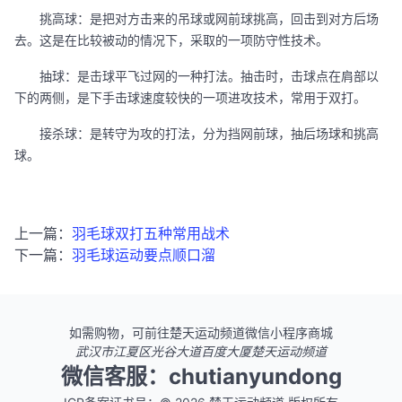
挑高球：是把对方击来的吊球或网前球挑高，回击到对方后场
去。这是在比较被动的情况下，采取的一项防守性技术。
抽球：是击球平飞过网的一种打法。抽击时，击球点在肩部以
下的两侧，是下手击球速度较快的一项进攻技术，常用于双打。
接杀球：是转守为攻的打法，分为挡网前球，抽后场球和挑高
球。
上一篇：
羽毛球双打五种常用战术
下一篇：
羽毛球运动要点顺口溜
如需购物，可前往楚天运动频道微信小程序商城
武汉市江夏区光谷大道百度大厦楚天运动频道
微信客服：chutianyundong