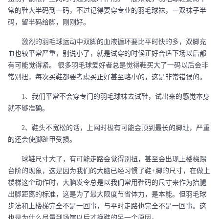
常的鞋大半码到一码，不过记得要穿专业的羽毛球袜，一双袜子半
码，留半码给脚，刚刚好。
激烈的羽毛球运动中双脚的血液循环要比平时快的多，双脚充
血也较平常严重，别说小了，就是试穿的时候正好合适下场以后都
有可能觉得紧。
很多羽毛球爱好者总是觉得鞋买大了一码以后会非
常别扭，每次买鞋都要考虑买正好甚至略小的，这是非常错误的。
1、我们平常不会穿专门的羽毛球袜去试鞋，试出来的感觉本身
就不够准确。
2、鞋头不宽松的话，上网时极有可能会顶到最长的脚趾，严重
的还会使脚趾甲受损。
球鞋尺寸大了，有可能走路会觉得别扭，甚至会出现上楼梯踢
台阶的现象，这是因为我们的大脑已经习惯了鞋
+脚的尺寸，在做上
楼梯这个动作时，大脑发令总是以我们常用鞋码的尺寸来作为抬腿
出脚距离的标准，这是为了最大限度节省体力，是本能。但羽毛球
步法和上楼梯完全不是一回事，与平时走路也完全不是一回事。这
也是为什么尽量到场馆以后才换鞋的另一个原因。