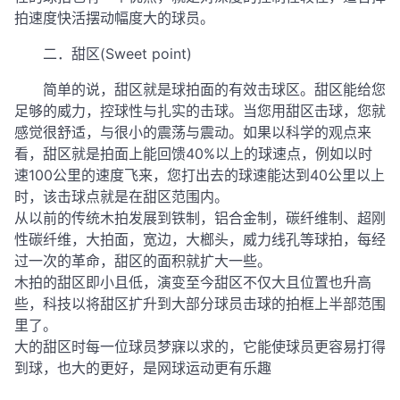
拍速度快活摆动幅度大的球员。
二．甜区(Sweet point)
简单的说，甜区就是球拍面的有效击球区。甜区能给您
足够的威力，控球性与扎实的击球。当您用甜区击球，您就
感觉很舒适，与很小的震荡与震动。如果以科学的观点来
看，甜区就是拍面上能回馈40%以上的球速点，例如以时
速100公里的速度飞来，您打出去的球速能达到40公里以上
时，该击球点就是在甜区范围内。
从以前的传统木拍发展到铁制，铝合金制，碳纤维制、超刚
性碳纤维，大拍面，宽边，大榔头，威力线孔等球拍，每经
过一次的革命，甜区的面积就扩大一些。
木拍的甜区即小且低，演变至今甜区不仅大且位置也升高
些，科技以将甜区扩升到大部分球员击球的拍框上半部范围
里了。
大的甜区时每一位球员梦寐以求的，它能使球员更容易打得
到球，也大的更好，是网球运动更有乐趣