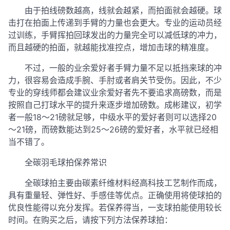
由于拍线磅数越高，线就会越紧，而拍面就会越硬。球
击打在拍面上传递到手臂的力量也会更大。专业的运动员经
过训练，手臂挥拍回球发出的力量完全可以减低球的冲力，
而且越硬的拍面，就越能找准控点，增加击球的精准度。
不过，一般的业余爱好者手臂力量不足以抵挡来球的冲
力，很容易会造成手腕、手肘或者肩关节受伤。因此，不少
专业的穿线师都会建议业余爱好者先不要追求高磅数，而是
按照自己打球水平的提升来逐步增加磅数。成彬建议，初学
者一般18～21磅就足够，中级水平的爱好者则可以选择20
～21磅，而磅数能达到25～26磅的爱好者，水平就已经相
当不错了。
全碳羽毛球拍保养常识
全碳球拍主要由碳素纤维材料经高科技工艺制作而成，
具有重量轻、弹性好、手感佳等优点。正确使用将使球拍的
优良性能得以充分发挥。若保养得当，一支球拍能使用较长
时间。在购买之后，请按下列方法保养球拍：