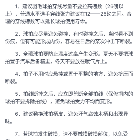
1．建议羽毛球拍穿线尽量不要拉高磅数（26磅以
上），普通水平选手穿线张力建议在12——26磅之间。合
理的穿线磅数可以延长球拍使用寿命。
2．球拍应尽量避免碰撞，有时碰撞之后，当时看不到
伤痕，但有可能形成内伤，容易在日后的某次冲击下断裂。
3．全碳球拍要防止温度过高产生变形。夏天不要把球
拍置于汽车后备箱里，冬天不要放在暖气片上。
4．拍子不用时应悬挂或置于平整的地方，避免挤压而
断裂。
5．拍线断掉之后，应立即剪断全部拍线（保修期内的
球拍不要拆除拍线），避免球拍受力不均而变形。
6．建议勤换球拍柄皮，避免汗气腐蚀木柄和出现异
味。
7．若球拍发生破损，请不要触摸破损部位，以免受