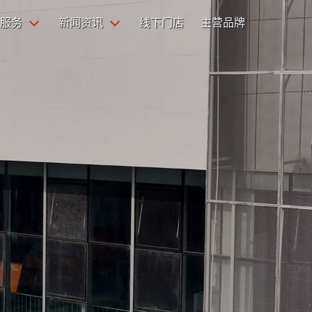
服务
新闻资讯
线下门店
主营品牌