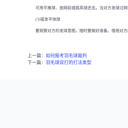
可用平推球、放网前或挑高球还击。当对方发球过网
(3)接发平快球
要观察对方的发球意图，随时要做好准备。借用对方
上一篇：
如何报考羽毛球裁判
下一篇：
羽毛球双打的打法类型