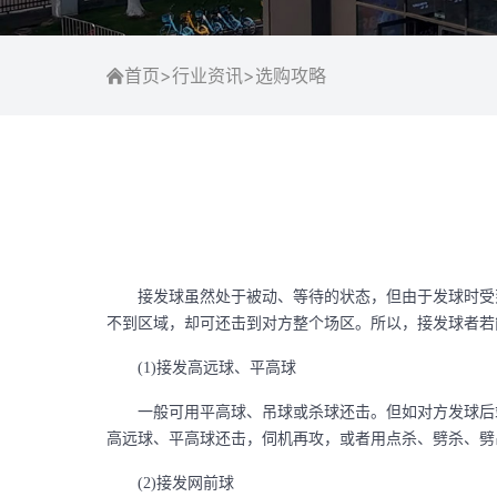
首页
>
行业资讯
>
选购攻略
接发球虽然处于被动、等待的状态，但由于发球时受
不到区域，却可还击到对方整个场区。所以，接发球者若
(1)接发高远球、平高球
一般可用平高球、吊球或杀球还击。但如对方发球后
高远球、平高球还击，伺机再攻，或者用点杀、劈杀、劈
(2)接发网前球