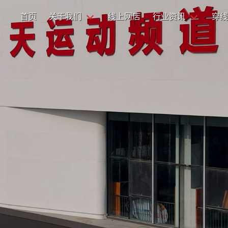
首页
关于我们
线上网店
行业资讯
穿线