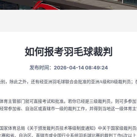
如何报考羽毛球裁判
发布时间：2026-04-14 08:49:24
级别，除此之外，还有经亚洲羽毛球联合会批准的亚洲A级和B级裁判员；
体育主管部门就可直接考试和批准。若你已经是三级裁判员，则可多参加
经常参加省、自治区或直辖市一级的裁判工作，并得到当地这一级体育主
国家体育总局《关于颁发裁判员技术等级制度通知》中关于国家级裁判员
比赛和省、自治区、直辖市或全国行业系统羽毛球比赛的裁判工作6次以