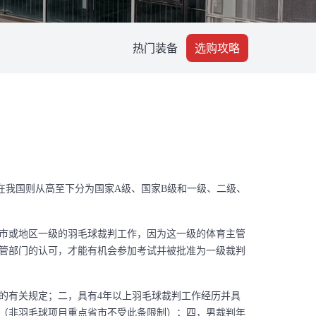
热门装备
选购攻略
在我国则从高至下分为国家A级、国家B级和一级、二级、
市或地区一级的羽毛球裁判工作，因为这一级的体育主管
管部门的认可，才能有机会参加考试并被批准为一级裁判
的有关规定；二，具有
4年以上羽毛球裁判工作经历并具
上（非羽毛球项目重点省市不受此条限制）；四，男裁判年