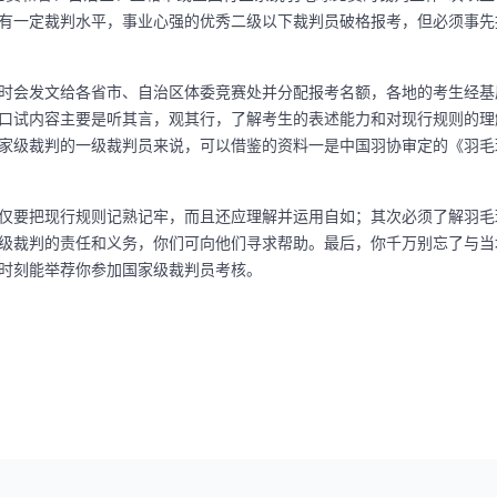
具有一定裁判水平，事业心强的优秀二级以下裁判员破格报考，但必须事先
时会发文给各省市、自治区体委竞赛处并分配报考名额，各地的考生经基
口试内容主要是听其言，观其行，了解考生的表述能力和对现行规则的理
家级裁判的一级裁判员来说，可以借鉴的资料一是中国羽协审定的《羽毛
仅要把现行规则记熟记牢，而且还应理解并运用自如；其次必须了解羽毛
级裁判的责任和义务，你们可向他们寻求帮助。最后，你千万别忘了与当
时刻能举荐你参加国家级裁判员考核。