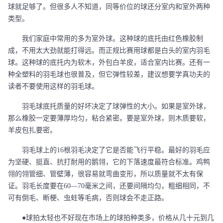
球就足够了。但很多人不知道，同等价位的球还分室内和室外两种
类型。
我们家庭中常用的多为室外球。这种球的底托由红色橡胶制
成，不用太大劲就能打得远。而正规比赛用球都是白头的室内羽毛
球。这种球的底托内为软木，外包白羊皮，适合室内比赛。还有一
种全塑料的羽毛球也很普及，但它弹性较差，建议想要学真功夫的
读者不要使用这样的羽毛球。
羽毛球底托质量的好坏决定了球弹性的大小。如果是室外球，
那么橡胶一定要薄厚均匀，粘合紧密。要是室外球，则木质要软，
羊皮包扎要密。
羽毛球上的
16根羽毛决定了它是否能飞行平稳。最好的羽毛应
为坚硬、挺直、抗打耐用的鹅翎，它的下落速度最符合标准。鸡鸭
翎的翎管细、管壁薄，很容易就弯曲变形，所以质量就不太有保
证。羽毛长度要在60—70毫米之间，还要间隔均匀，粗细相同，不
可有倒毛、断梗、虫蛀等毛病，否则球会不走正路。
●球拍太轻也不好现在市场上的球拍种类多，价格从几十元到几