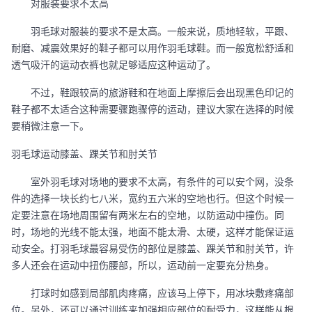
对服装要求不太高
羽毛球对服装的要求不是太高。一般来说，质地轻软，平跟、
耐磨、减震效果好的鞋子都可以用作羽毛球鞋。而一般宽松舒适和
透气吸汗的运动衣裤也就足够适应这种运动了。
不过，鞋跟较高的旅游鞋和在地面上摩擦后会出现黑色印记的
鞋子都不太适合这种需要骤跑骤停的运动，建议大家在选择的时候
要稍微注意一下。
羽毛球运动膝盖、踝关节和肘关节
室外羽毛球对场地的要求不太高，有条件的可以安个网，没条
件的选择一块长约七八米，宽约五六米的空地也行。但这个时候一
定要注意在场地周围留有两米左右的空地，以防运动中撞伤。同
时，场地的光线不能太强，地面不能太滑、太硬，这样才能保证运
动安全。打羽毛球最容易受伤的部位是膝盖、踝关节和肘关节，许
多人还会在运动中扭伤腰部，所以，运动前一定要充分热身。
打球时如感到局部肌肉疼痛，应该马上停下，用冰块敷疼痛部
位。另外，还可以通过训练来加强相应部位的耐受力，这样能从根