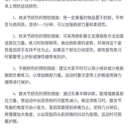
本上预防运动损伤：
1、肩关节损伤的预防措施：将一定重量的物品置于肘部，平举
至与肩同高，坚持1—2分钟，可以加强肩部力量和柔韧性。
2、肘关节损伤的预防措施：可采用俯卧静立支撑锻炼方法加强
该部位力量。练习时肘部稍弯，做出俯卧撑的姿势，并保持这个姿
势直到双手支持不住为止。如果这个部位已经受伤，做恢复性练习
时需要带上护肘或弹性绷带来防护。
3、手腕损伤的预防措施：建议大家平时可以用小哑铃或沙瓶做
腕部负重练习，以增加腕部力量。运动时要注意带上护腕或用弹力
绷带进行保护。
4、膝关节损伤的预防措施：通过负重半蹲训练，能增强膝盖部
位力量，使运动中出现劳损的可能性减小。做这项练习时，膝关节
弯曲的角度可由小变大，直到双膝感到疼痛为止。坚持几分钟后，
再慢慢加大角度，以出现股四头肌轻微的抖动为极限。运动时可佩
戴护膝。