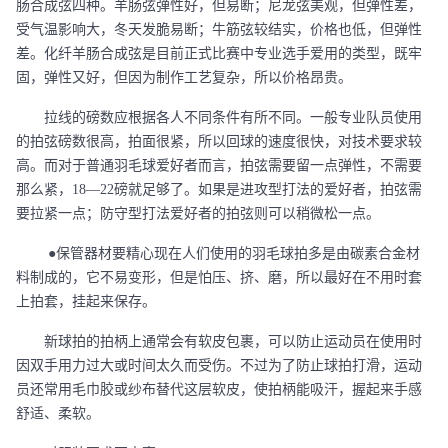
肠合成弦四种。羊肠弦弹性好，但易断；尼龙弦美观，但弹性差，
受气温影响大，冬天发脆易断；牛筋弦较结实，价格也低，但弹性
差。化纤羊肠合成弦是目前正式比赛中专业选手爱用的类型，既牢
固，弹性又好，但因为制作工艺复杂，所以价格昂贵。
拉线的磅数应根据各人不同条件有所不同。一般专业队员使用
的拍弦磅数很高，拍面很紧，所以回球的速度很快，对技术要求较
高。而对于普通羽毛球爱好者而言，拍弦需要留一点弹性，不需要
那么紧，
18—22磅就足够了。如果是进攻型打法的爱好者，拍弦需
要拉紧一点；防守型打法爱好者的拍弦则可以稍微松一点。
●保管器材要精心现在人们使用的羽毛球拍多是由碳素合金材
料制成的，它不易变形，但是怕压、挤、磨，所以最好在不用时套
上拍套，挂起来保存。
新球拍的拍柄上通常会有软皮包裹，可以防止运动员在使用时
因双手用力过大或时间太久而受伤。不过为了防止球拍打滑，运动
员还常用毛巾胶或纱布替代这层软皮，使拍柄能吸汗，握起来手感
舒适、柔软。