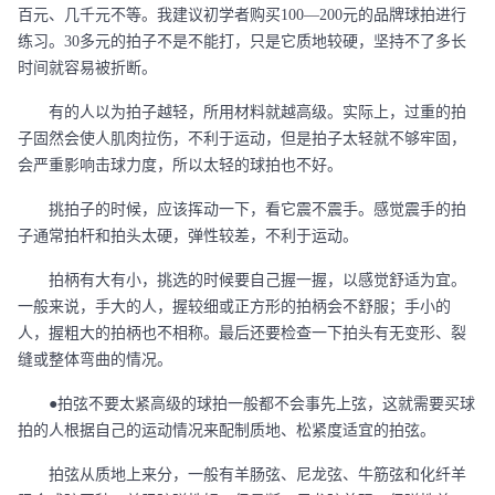
百元、几千元不等。我建议初学者购买100—200元的品牌球拍进行
练习。30多元的拍子不是不能打，只是它质地较硬，坚持不了多长
时间就容易被折断。
有的人以为拍子越轻，所用材料就越高级。实际上，过重的拍
子固然会使人肌肉拉伤，不利于运动，但是拍子太轻就不够牢固，
会严重影响击球力度，所以太轻的球拍也不好。
挑拍子的时候，应该挥动一下，看它震不震手。感觉震手的拍
子通常拍杆和拍头太硬，弹性较差，不利于运动。
拍柄有大有小，挑选的时候要自己握一握，以感觉舒适为宜。
一般来说，手大的人，握较细或正方形的拍柄会不舒服；手小的
人，握粗大的拍柄也不相称。最后还要检查一下拍头有无变形、裂
缝或整体弯曲的情况。
●拍弦不要太紧高级的球拍一般都不会事先上弦，这就需要买球
拍的人根据自己的运动情况来配制质地、松紧度适宜的拍弦。
拍弦从质地上来分，一般有羊肠弦、尼龙弦、牛筋弦和化纤羊