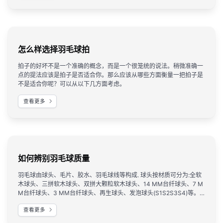
怎么样选择羽毛球拍
拍子的好坏不是一个准确的概念，而是一个很笼统的说法。稍微准确一
点的提法应该是拍子是否适合你。那么应该从哪些方面衡量一把拍子是
不是适合你呢？可以从以下几方面考虑。
查看更多
如何辨别羽毛球质量
羽毛球由球头、毛片、胶水、羽毛球线等构成. 球头按材质可分为:全软
木球头、三拼软木球头、双拼大颗粒软木球头、14 MM台纤球头、7 M
M台纤球头、3 MM台纤球头、再生球头、发泡球头(S1S2S3S4)等。
认识的方法是:多看多问多解剖多比较,最好能到羽毛球厂参观一下。
查看更多