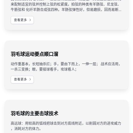
来配制适宜的弦并控制上弦的松紧度。拍弦的种类有羊肠弦、尼龙弦、
牛筋弦和 化纤羊肠合成弦四种。羊肠弦弹性好，但易磨损，因而易断；
尼龙弦美观，但 弹性稍差，受气温的影响也较大，冬天发脆易断；牛筋
查看更多
弦较结实，价格也低， 但弹性差。
羽毛球运动要点顺口溜
动作重基本，长短抽杀拦；手，要由下而上，一伸一屈； 战术应活用，
一杀三变换；眼，要接球看手，攻球看人；
查看更多
羽毛球的主要击球技术
高远球：用较高的弧线把球击到对方底线附近，以削弱对方的进攻威力
，消耗对方的体力。