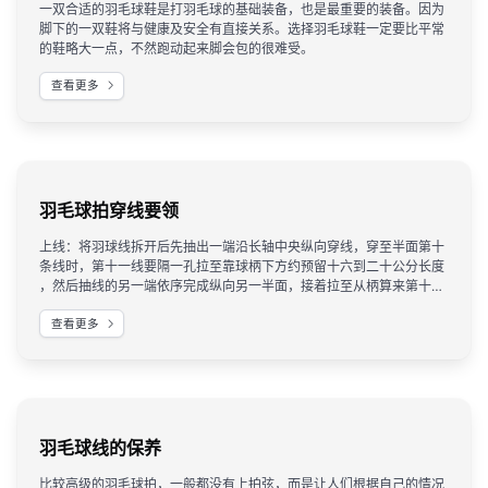
一双合适的羽毛球鞋是打羽毛球的基础装备，也是最重要的装备。因为
脚下的一双鞋将与健康及安全有直接关系。选择羽毛球鞋一定要比平常
的鞋略大一点，不然跑动起来脚会包的很难受。
查看更多
羽毛球拍穿线要领
上线：将羽球线拆开后先抽出一端沿长轴中央纵向穿线，穿至半面第十
条线时，第十一线要隔一孔拉至靠球柄下方约预留十六到二十公分长度
，然后抽线的另一端依序完成纵向另一半面，接着拉至从柄算来第十孔
或第十一孔处，开始穿短轴的线，除了与纵线相互交叉外，每一条横线
查看更多
开头与第一条纵线交叉的方向必定相反，否则线一拉紧必挤在一起，最
后穿至由拍尖中央算来第七或八孔为止。
羽毛球线的保养
比较高级的羽毛球拍，一般都没有上拍弦，而是让人们根据自己的情况